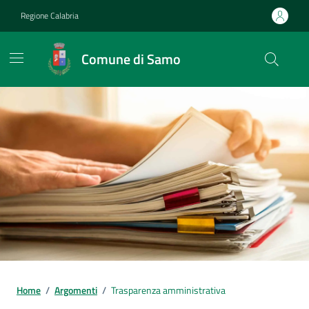
Vai ai contenuti
Vai al footer
Regione Calabria
Comune di Samo
Home
/
Argomenti
/
Trasparenza amministrativa