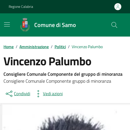
Vai ai contenuti
Vai al footer
Regione Calabria
Comune di Samo
Home
/
Amministrazione
/
Politici
/
Vincenzo Palumbo
Vincenzo Palumbo
Consigliere Comunale Componente del gruppo di minoranza
Consigliere Comunale Componente gruppo di minoranza
Condividi
Vedi azioni