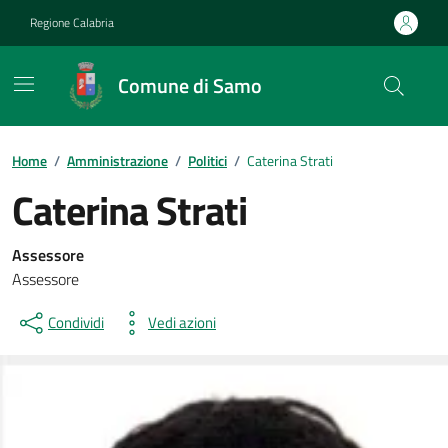
Vai ai contenuti
Vai al footer
Regione Calabria
Comune di Samo
Home
/
Amministrazione
/
Politici
/
Caterina Strati
Caterina Strati
Assessore
Assessore
Condividi
Vedi azioni