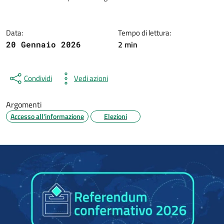
Dettagli della notizia
Data:
Tempo di lettura:
2 min
20 Gennaio 2026
Condividi
Vedi azioni
Argomenti
Accesso all'informazione
Elezioni