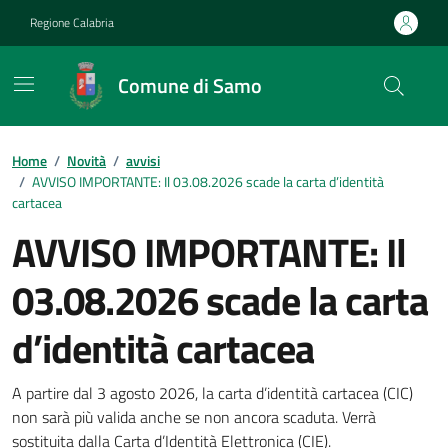
Vai ai contenuti
Vai al footer
Regione Calabria
Comune di Samo
Home
/
Novità
/
avvisi
/
AVVISO IMPORTANTE: Il 03.08.2026 scade la carta d’identità
cartacea
AVVISO IMPORTANTE: Il
03.08.2026 scade la carta
d’identità cartacea
Dettagli della notizia
A partire dal 3 agosto 2026, la carta d’identità cartacea (CIC)
non sarà più valida anche se non ancora scaduta. Verrà
sostituita dalla Carta d’Identità Elettronica (CIE).