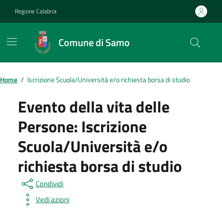
Vai ai contenuti
Vai al footer
Regione Calabria
Comune di Samo
Home
/
Iscrizione Scuola/Università e/o richiesta borsa di studio
Evento della vita delle
Persone:
Iscrizione
Scuola/Università e/o
richiesta borsa di studio
Condividi
Vedi azioni