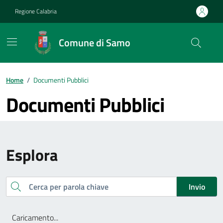
Vai ai contenuti
Vai al footer
Regione Calabria
Comune di Samo
Home
/
Documenti Pubblici
Documenti Pubblici
Esplora
Cerca
Invio
Caricamento...