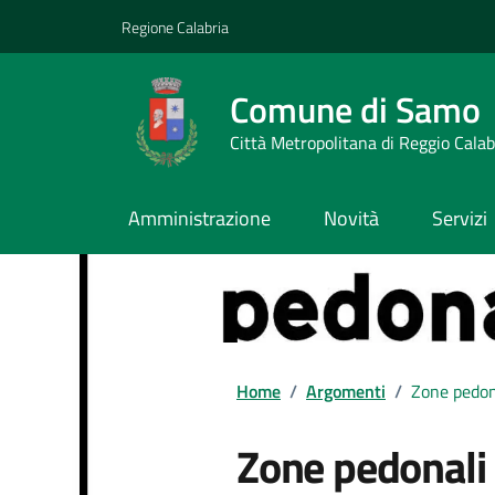
Vai ai contenuti
Vai al footer
Regione Calabria
Comune di Samo
Città Metropolitana di Reggio Calab
Amministrazione
Novità
Servizi
Home
/
Argomenti
/
Zone pedon
Zone pedonali