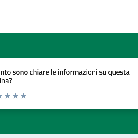
nto sono chiare le informazioni su questa
ina?
a 1 stelle su 5
luta 2 stelle su 5
Valuta 3 stelle su 5
Valuta 4 stelle su 5
Valuta 5 stelle su 5