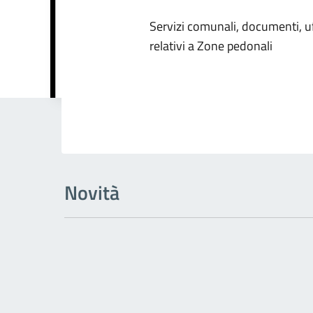
Dettagli dell
Servizi comunali, documenti, uff
relativi a Zone pedonali
Novità