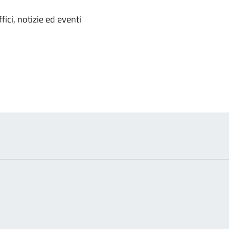
'argomento
ici, notizie ed eventi