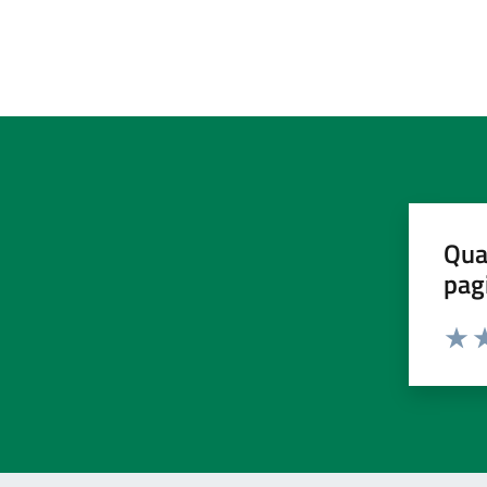
Qua
pag
Valut
Va