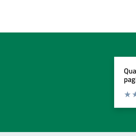
Qua
pag
Valut
Va