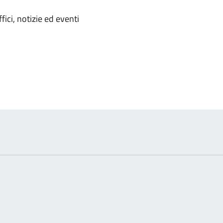
'argomento
ici, notizie ed eventi