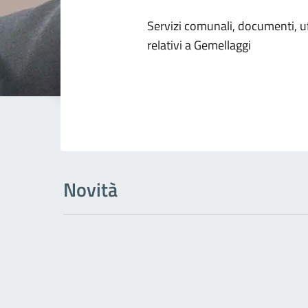
Dettagli dell
Servizi comunali, documenti, uff
relativi a Gemellaggi
Novità