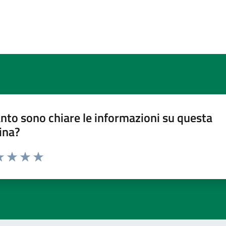
nto sono chiare le informazioni su questa
ina?
a 1 stelle su 5
luta 2 stelle su 5
Valuta 3 stelle su 5
Valuta 4 stelle su 5
Valuta 5 stelle su 5