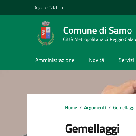
Vai ai contenuti
Vai al footer
Regione Calabria
Comune di Samo
Città Metropolitana di Reggio Calab
Amministrazione
Novità
Servizi
Home
/
Argomenti
/
Gemellaggi
Gemellaggi