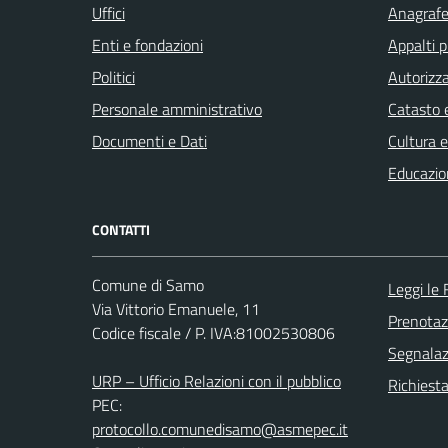
Uffici
Anagrafe 
Enti e fondazioni
Appalti p
Politici
Autorizza
Personale amministrativo
Catasto e
Documenti e Dati
Cultura 
Educazio
CONTATTI
Comune di Samo
Leggi le
Via Vittorio Emanuele, 11
Prenota
Codice fiscale / P. IVA:81002530806
Segnalazi
URP – Ufficio Relazioni con il pubblico
Richiest
PEC:
protocollo.comunedisamo@asmepec.it