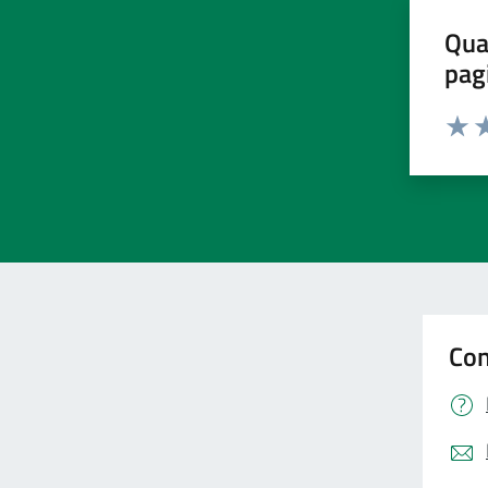
Qua
pag
Valut
Va
Con