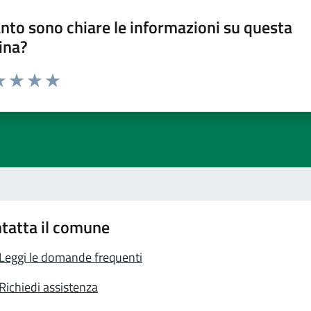
nto sono chiare le informazioni su questa
ina?
a 1 stelle su 5
luta 2 stelle su 5
Valuta 3 stelle su 5
Valuta 4 stelle su 5
Valuta 5 stelle su 5
tatta il comune
Leggi le domande frequenti
Richiedi assistenza