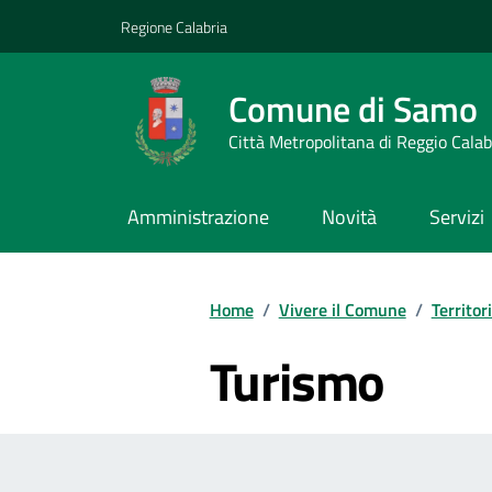
Vai ai contenuti
Vai al footer
Regione Calabria
Comune di Samo
Città Metropolitana di Reggio Calab
Amministrazione
Novità
Servizi
Home
/
Vivere il Comune
/
Territor
Turismo